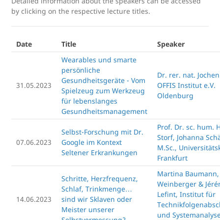
Detailed information about the speakers can be accessed
by clicking on the respective lecture titles.
Date
Title
Speaker
Wearables und smarte
persönliche
Dr. rer. nat. Joche
Gesundheitsgeräte - Vom
31.05.2023
OFFIS Institut e.V.
Spielzeug zum Werkzeug
Oldenburg
für lebenslanges
Gesundheitsmanagement
Prof. Dr. sc. hum. 
Selbst-Forschung mit Dr.
Storf, Johanna Schä
07.06.2023
Google im Kontext
M.Sc., Universitäts
Seltener Erkrankungen
Frankfurt
Martina Baumann,
Schritte, Herzfrequenz,
Weinberger & Jér
Schlaf, Trinkmenge…
Lefint, Institut für
14.06.2023
sind wir Sklaven oder
Technikfolgenabs
Meister unserer
und Systemanalyse
Selbstvermessung?