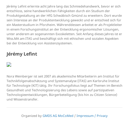
Jérémy Lefint erlernte acht Jahre lang das Schmiedehandwerk, bevor er sich
entschloss, seine handwerklichen Fähigkeiten durch ein Studium der
Produktgestaltung an der HfG Schwäbisch Gmünd zu erweitern. Dort wurde
sein Interesse an der Produktentwicklung geweckt und er entschied sich für
ein Masterstudium in Pforzheim. Währenddessen arbeitet er als Projektleiter
in einem Forschungsinstitut an der Entwicklung ergonomischer Lösungen,
unter anderem an sogenannten Exoskeletten. Seit Anfang dieses Jahres ist er
Wiss.MA am ITAS und beschäftigt sich mit ethischen und sozialen Aspekten
bei der Entwicklung von Assistenzsystemen.
Jérémy Lefint
Nora Weinberger ist seit 2007 als akademische Mitarbeiterin am Institut für
Technikfolgenabschätzung und Systemanalyse (ITAS) am Karlsruhe Institut
für Technologie (KIT) tätig. Ihr Forschungsfokus liegt auf Themen im Bereich
Gesundheit und Technologisierung des Lebens sowie auf partizipativen
Technologieentwicklungen, Bürgerbeteiligung (bis hin zu Citizen Science)
und Wissenstransfer.
Organized by
GMDS AG MoCoMed
/
Impressum / Privacy